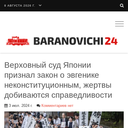
8 АВГУСТА 2026 Г.
Togg
navig
Верховный суд Японии
признал закон о эвгенике
неконституционным, жертвы
добиваются справедливости
3 июл. 2024 г.
Комментариев нет