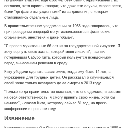
По данным властей, еще 8500 человек были стерилизованы с их
согласия, хотя юристы говорят, что даже эти случаи, скорее всего,
были "де-факто вынужденными" из-за давления, с которым
сталкивались отдельные лица.
В правительственном уведомлении от 1953 года говорилось, что
при проведении операций могут использоваться физические
ограничения, анестезия и даже "обман".
"Я провел мучительные 66 лет из-за государственной хирургии. Я
хочу вернуть свою жизнь, которой меня лишили", - заявил
потерпевший Сабуро Кита, который пользуется псевдонимом,
перед вынесением решения в среду.
Киту убедили сделать вазэктомию, когда ему было 14 лет, в
учреждении для трудных детей. Он рассказал о случившемся
своей жене только незадолго до ее смерти в 2013 году.
"Только когда правительство осознает, что оно сделало, и возьмет
на себя ответственность, я смогу принять свою жизнь, хотя бы
немного", - сказал Кита, которому сейчас 81 год, на пресс-
конференции в прошлом году.
Извинение
Количество операций в Японии сократилось до минимума в 1980-х