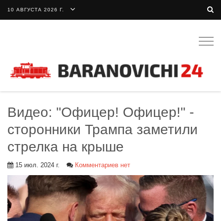
10 АВГУСТА 2026 Г.
Togg
navig
Видео: "Офицер! Офицер!" -
сторонники Трампа заметили
стрелка на крыше
15 июл. 2024 г.
Комментариев нет