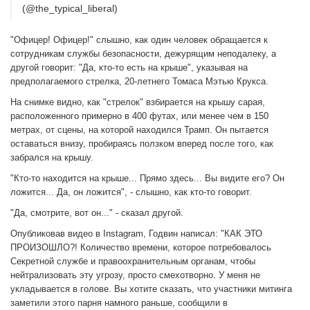
(@the_typical_liberal)
"Офицер! Офицер!" слышно, как один человек обращается к
сотрудникам службы безопасности, дежурящим неподалеку, а
другой говорит: "Да, кто-то есть на крыше", указывая на
предполагаемого стрелка, 20-летнего Томаса Мэтью Крукса.
На снимке видно, как "стрелок" взбирается на крышу сарая,
расположенного примерно в 400 футах, или менее чем в 150
метрах, от сцены, на которой находился Трамп. Он пытается
оставаться внизу, пробираясь ползком вперед после того, как
забрался на крышу.
"Кто-то находится на крыше... Прямо здесь... Вы видите его? Он
ложится... Да, он ложится", - слышно, как кто-то говорит.
"Да, смотрите, вот он..." - сказал другой.
Опубликовав видео в Instagram, Годвин написал: "КАК ЭТО
ПРОИЗОШЛО?! Количество времени, которое потребовалось
Секретной службе и правоохранительным органам, чтобы
нейтрализовать эту угрозу, просто смехотворно. У меня не
укладывается в голове. Вы хотите сказать, что участники митинга
заметили этого парня намного раньше, сообщили в