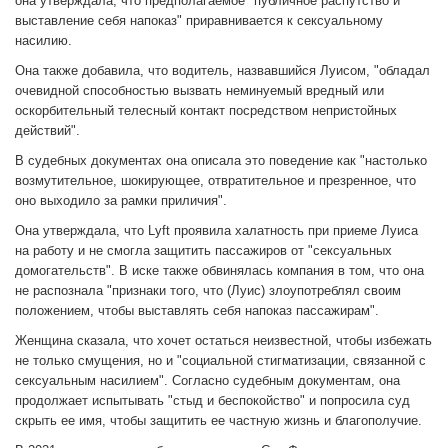
она утверждала, что предполагаемое "публичное распутство и
выставление себя напоказ" приравнивается к сексуальному
насилию.
Она также добавила, что водитель, назвавшийся Луисом, "обладал
очевидной способностью вызвать неминуемый вредный или
оскорбительный телесный контакт посредством непристойных
действий".
В судебных документах она описала это поведение как "настолько
возмутительное, шокирующее, отвратительное и презренное, что
оно выходило за рамки приличия".
Она утверждала, что Lyft проявила халатность при приеме Луиса
на работу и не смогла защитить пассажиров от "сексуальных
домогательств". В иске также обвинялась компания в том, что она
не распознала "признаки того, что (Луис) злоупотреблял своим
положением, чтобы выставлять себя напоказ пассажирам".
Женщина сказала, что хочет остаться неизвестной, чтобы избежать
не только смущения, но и "социальной стигматизации, связанной с
сексуальным насилием". Согласно судебным документам, она
продолжает испытывать "стыд и беспокойство" и попросила суд
скрыть ее имя, чтобы защитить ее частную жизнь и благополучие.