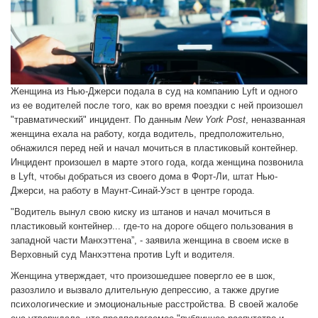
Женщина из Нью-Джерси подала в суд на компанию Lyft и одного
из ее водителей после того, как во время поездки с ней произошел
"травматический" инцидент. По данным
New York Post
, неназванная
женщина ехала на работу, когда водитель, предположительно,
обнажился перед ней и начал мочиться в пластиковый контейнер.
Инцидент произошел в марте этого года, когда женщина позвонила
в Lyft, чтобы добраться из своего дома в Форт-Ли, штат Нью-
Джерси, на работу в Маунт-Синай-Уэст в центре города.
"Водитель вынул свою киску из штанов и начал мочиться в
пластиковый контейнер... где-то на дороге общего пользования в
западной части Манхэттена”, - заявила женщина в своем иске в
Верховный суд Манхэттена против Lyft и водителя.
Женщина утверждает, что произошедшее повергло ее в шок,
разозлило и вызвало длительную депрессию, а также другие
психологические и эмоциональные расстройства. В своей жалобе