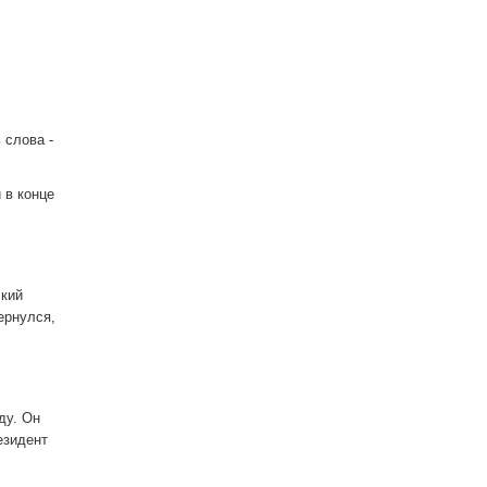
 слова -
и в конце
ский
ернулся,
ду. Он
езидент