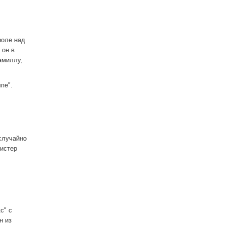
роле над
 он в
амиллу,
пе".
случайно
мистер
с" с
н из