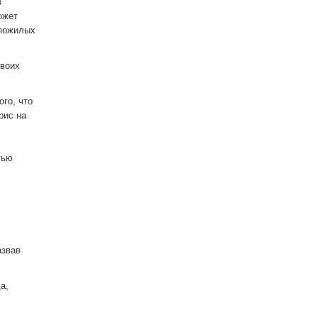
в
ожет
 пожилых
своих
ого, что
рис на
тью
азвав
а,