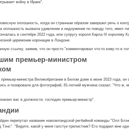
игрывает войну в Ираке".
ловесную оплошность, когда он странным образом завершил речь о конт
та оплошность вызвала удивление и недоумение по поводу того, имел ли
ончалась в сентябре 2022 года, или супругу короля Карла III королеву К
диозной церемонии коронации в Лондоне.
ную ссылку, заявив, что он просто "комментировал что-то кому-то в тол
шим премьер-министром
ком
 премьер-министра Великобритании в Белом доме в июне 2023 года, он 
лись и позировали для фотографий, 81-летний мужчина сказал: "Что ж, 
понизил вас в должности, господин премьер-министр".
андии
йден перепутал название новозеландской регбийной команды "Олл Блэк
энс". "Видите, какой у меня галстук-трилистник? Его подарил мне оди