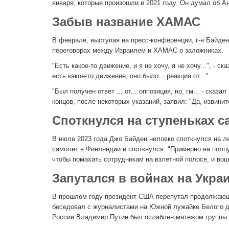
января, которые произошли в 2021 году. Он думал об 
Забыв название ХАМАС
В феврале, выступая на пресс-конференции, г-н Байде
переговорах между Израилем и ХАМАС о заложниках.
"Есть какое-то движение, и я не хочу, я не хочу...", - 
есть какое-то движение, оно было... реакция от..."
"Был получен ответ ... от... оппозиция, но, гм... - сказ
концов, после некоторых указаний, заявил: "Да, извини
Споткнулся на ступеньках са
В июле 2023 года Джо Байден неловко споткнулся на ле
самолет в Финляндии и споткнулся. "Примерно на полпу
чтобы помахать сотрудникам на взлетной полосе, и вош
Запутался в войнах на Украи
В прошлом году президент США перепутал продолжающую
беседовал с журналистами на Южной лужайке Белого дом
России Владимир Путин был ослаблен мятежом группы 