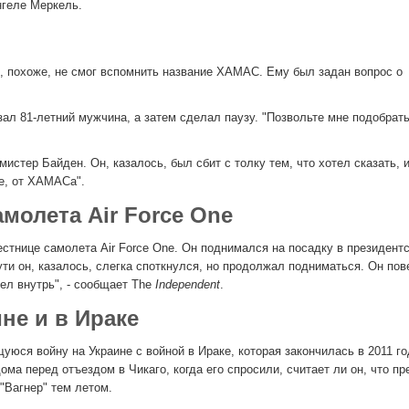
Ангеле Меркель.
н, похоже, не смог вспомнить название ХАМАС. Ему был задан вопрос о
сказал 81-летний мужчина, а затем сделал паузу. "Позвольте мне подобрать
ал мистер Байден. Он, казалось, был сбит с толку тем, что хотел сказать, 
те, от ХАМАСа".
молета Air Force One
стнице самолета Air Force One. Он поднимался на посадку в президент
ти он, казалось, слегка споткнулся, но продолжал подниматься. Он пов
ел внутрь", - сообщает The
Independent
.
не и в Ираке
ся войну на Украине с войной в Ираке, которая закончилась в 2011 го
а перед отъездом в Чикаго, когда его спросили, считает ли он, что пр
"Вагнер" тем летом.