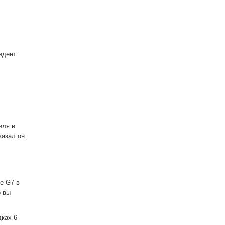
идент.
иля и
азал он.
е G7 в
о вы
дках 6