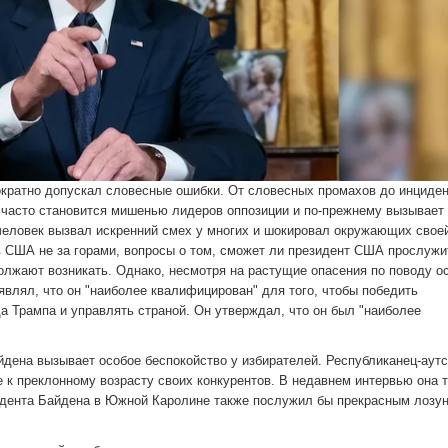
ратно допускал словесные ошибки. От словесных промахов до инциден
т часто становится мишенью лидеров оппозиции и по-прежнему вызывает
 человек вызвал искренний смех у многих и шокировал окружающих свое
в США не за горами, вопросы о том, сможет ли президент США прослуж
олжают возникать. Однако, несмотря на растущие опасения по поводу о
являл, что он "наиболее квалифицирован" для того, чтобы победить
а Трампа и управлять страной. Он утверждал, что он был "наиболее
айдена вызывает особое беспокойство у избирателей. Республиканец-аут
 к преклонному возрасту своих конкурентов. В недавнем интервью она т
зидента Байдена в Южной Каролине также послужил бы прекрасным лозу