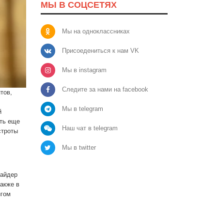
МЫ В СОЦСЕТЯХ
Мы на одноклассниках
Присоедениться к нам VK
Мы в instagram
Следите за нами на facebook
тов,
Мы в telegram
й
ить еще
Наш чат в telegram
строты
Мы в twitter
сайдер
акже в
нгом