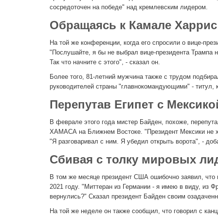
сосредоточен на победе" над кремлевским лидером.
Обращаясь к Камале Харрис 
На той же конференции, когда его спросили о вице-през
"Послушайте, я бы не выбрал вице-президента Трампа н
Так что начните с этого", - сказал он.
Более того, 81-летний мужчина также с трудом подбир
руководителей страны "главнокомандующими" - титул, к
Перепутав Египет с Мексико
В феврале этого года мистер Байден, похоже, перепут
ХАМАСА на Ближнем Востоке. "Президент Мексики не хо
"Я разговаривал с ним. Я убедил открыть ворота", - до
Сбивая с толку мировых ли
В том же месяце президент США ошибочно заявил, что 
2021 году. "Миттеран из Германии - я имею в виду, из Фр
вернулись?" Сказал президент Байден своим озадачен
На той же неделе он также сообщил, что говорил с кан