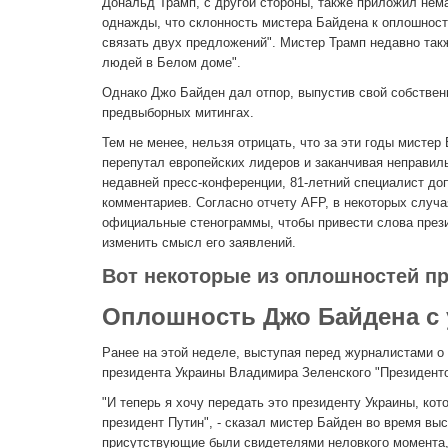
Дональд Трамп, с другой стороны, также приложил нема
однажды, что склонность мистера Байдена к оплошностя
связать двух предложений". Мистер Трамп недавно та
людей в Белом доме".
Однако Джо Байден дал отпор, выпустив свой собствен
предвыборных митингах.
Тем не менее, нельзя отрицать, что за эти годы мистер
перепутал европейских лидеров и заканчивая неправил
недавней пресс-конференции, 81-летний специалист до
комментариев. Согласно отчету AFP, в некоторых случ
официальные стенограммы, чтобы привести слова прези
изменить смысл его заявлений.
Вот некоторые из оплошностей п
Оплошность Джо Байдена с
Ранее на этой неделе, выступая перед журналистами о
президента Украины Владимира Зеленского "Президен
"И теперь я хочу передать это президенту Украины, ко
президент Путин", - сказал мистер Байден во время вы
присутствующие были свидетелями неловкого момента, к