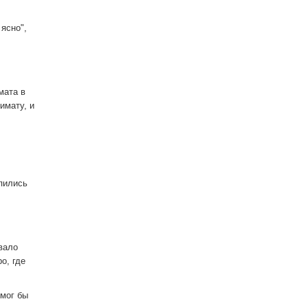
ясно",
мата в
имату, и
епились
вало
о, где
 мог бы