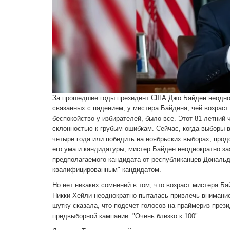
За прошедшие годы президент США Джо Байден неоднок
связанных с падением, у мистера Байдена, чей возрас
беспокойство у избирателей, было все. Этот 81-летний
склонностью к грубым ошибкам. Сейчас, когда выборы 
четыре года или победить на ноябрьских выборах, прод
его ума и кандидатуры, мистер Байден неоднократно за
предполагаемого кандидата от республиканцев Дональд
квалифицированным" кандидатом.
Но нет никаких сомнений в том, что возраст мистера Б
Никки Хейли неоднократно пыталась привлечь внимание
шутку сказала, что подсчет голосов на праймериз пре
предвыборной кампании: "Очень близко к 100".