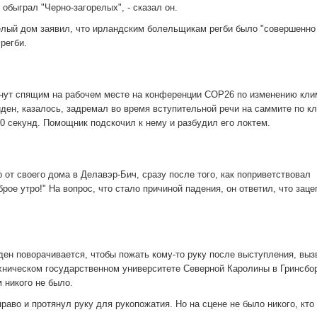
 обыграл "Черно-загорелых", - сказал он.
елый дом заявил, что ирландским болельщикам регби было "совершенно 
 регби.
гнут спящим на рабочем месте на конференции COP26 по изменению кли
йден, казалось, задремал во время вступительной речи на саммите по кл
20 секунд. Помощник подскочил к нему и разбудил его локтем.
 от своего дома в Делавэр-Бич, сразу после того, как поприветствовал
рое утро!" На вопрос, что стало причиной падения, он ответил, что зац
ден поворачивается, чтобы пожать кому-то руку после выступления, выз
хническом государственном университете Северной Каролины в Гринсбор
м никого не было.
аво и протянул руку для рукопожатия. Но на сцене не было никого, кто