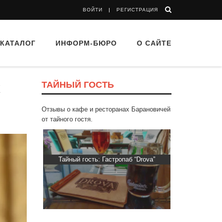
ВОЙТИ
РЕГИСТРАЦИЯ
КАТАЛОГ
ИНФОРМ-БЮРО
О САЙТЕ
ТАЙНЫЙ ГОСТЬ
х
Отзывы о кафе и ресторанах Барановичей
от тайного гостя.
ти Хасти»
Тайный гость: Гастропаб “Drova”
Тайный гост