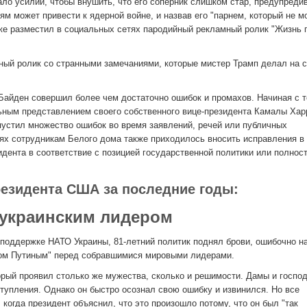
ло усилий, чтобы внушить, что его соперник слишком стар, предупреди
м может привести к ядерной войне, и назвав его "парнем, который не м
кже разместил в социальных сетях пародийный рекламный ролик "Жизнь
ный ролик со странными замечаниями, которые мистер Трамп делал на 
 Байден совершил более чем достаточно ошибок и промахов. Начиная с т
ьным представлением своего собственного вице-президента Камалы Хар
пустил множество ошибок во время заявлений, речей или публичных
аях сотрудникам Белого дома также приходилось вносить исправления в
дента в соответствие с позицией государственной политики или полнос
резидента США за последние годы:
 украинским лидером
 поддержке НАТО Украины, 81-летний политик поднял брови, ошибочно н
том Путиным" перед собравшимися мировыми лидерами.
торый проявил столько же мужества, сколько и решимости. Дамы и господ
ступления. Однако он быстро осознал свою ошибку и извинился. Но все
огда президент объяснил, что это произошло потому, что он был "так