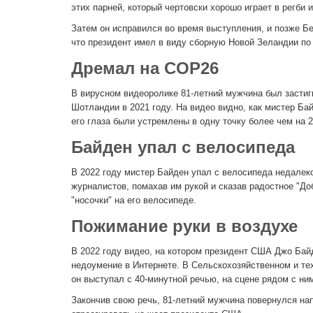
этих парней, который чертовски хорошо играет в регби и
Затем он исправился во время выступления, и позже Б
что президент имел в виду сборную Новой Зеландии по
Дремал на COP26
В вирусном видеоролике 81-летний мужчина был засти
Шотландии в 2021 году. На видео видно, как мистер Ба
его глаза были устремлены в одну точку более чем на 
Байден упал с велосипеда
В 2022 году мистер Байден упал с велосипеда недалеко
журналистов, помахав им рукой и сказав радостное "Доб
"носочки" на его велосипеде.
Пожимание руки в воздухе
В 2022 году видео, на котором президент США Джо Бай
недоумение в Интернете. В Сельскохозяйственном и те
он выступал с 40-минутной речью, на сцене рядом с ни
Закончив свою речь, 81-летний мужчина повернулся напр