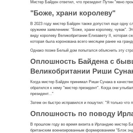
Мистер Байден ответил, что президент Путин "явно про
"Боже, храни королеву"
В 2023 году мистер Байден также допустил еще одну с
оружием заявлением: "Боже, храни королеву, чувак". Э
виду королеву Великобритании Елизавету II, которая ск
которая была коронована всего месяцем ранее на гран
Однако позже Белый дом попытался объяснить эту стран
Оплошность Байдена с быв
Великобритании Риши Суна
Когда мистер Байден принимал Риши Сунака в качестве
обратился к нему "мистер президент". Когда они улыба
президент..."
Затем он быстро исправился и пошутил: "Я только что 
Оплошность по поводу Ирл
В прошлом году во время визита в Ирландию мистер Ба
британским военизированным формированием "Блэк энд Т