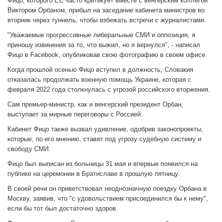
Фицо, которого ЕС часто критикует вместе с венгерским коллегой
Виктором Орбаном, прибыл на заседание кабинета министров во
вторник через туннель, чтобы избежать встречи с журналистами.
"Уважаемые прогрессивные либеральные СМИ и оппозиция, я
приношу извинения за то, что выжил, но я вернулся", - написал
Фицо в Facebook, опубликовав свою фотографию в своем офисе.
Когда прошлой осенью Фицо вступил в должность, Словакия
отказалась продолжать военную помощь Украине, которая с
февраля 2022 года столкнулась с угрозой российского вторжения.
Сам премьер-министр, как и венгерский президент Орбан,
выступает за мирные переговоры с Россией.
Кабинет Фицо также вызвал удивление, одобрив законопроекты,
которые, по его мнению, ставят под угрозу судебную систему и
свободу СМИ.
Фицо был выписан из больницы 31 мая и впервые появился на
публике на церемонии в Братиславе в прошлую пятницу.
В своей речи он приветствовал неоднозначную поездку Орбана в
Москву, заявив, что "с удовольствием присоединился бы к нему",
если бы тот был достаточно здоров.