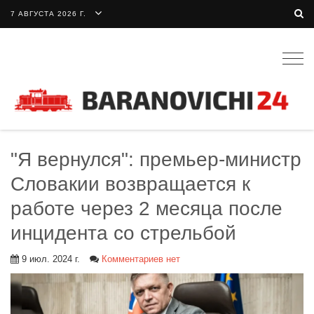
7 АВГУСТА 2026 Г.
Togg
navig
"Я вернулся": премьер-министр
Словакии возвращается к
работе через 2 месяца после
инцидента со стрельбой
9 июл. 2024 г.
Комментариев нет