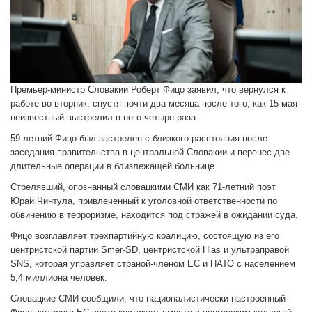
Премьер-министр Словакии Роберт Фицо заявил, что вернулся к
работе во вторник, спустя почти два месяца после того, как 15 мая
неизвестный выстрелил в него четыре раза.
59-летний Фицо был застрелен с близкого расстояния после
заседания правительства в центральной Словакии и перенес две
длительные операции в близлежащей больнице.
Стрелявший, опознанный словацкими СМИ как 71-летний поэт
Юрай Чинтула, привлеченный к уголовной ответственности по
обвинению в терроризме, находится под стражей в ожидании суда.
Фицо возглавляет трехпартийную коалицию, состоящую из его
центристской партии Smer-SD, центристской Hlas и ультраправой
SNS, которая управляет страной-членом ЕС и НАТО с населением
5,4 миллиона человек.
Словацкие СМИ сообщили, что националистически настроенный