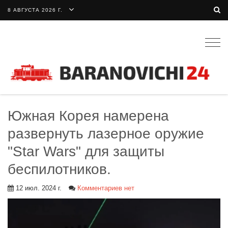
8 АВГУСТА 2026 Г.
Togg
navig
Южная Корея намерена
развернуть лазерное оружие
"Star Wars" для защиты
беспилотников.
12 июл. 2024 г.
Комментариев нет