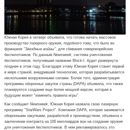
Южная Корея в четверг объявила, что готова начать массовое
производство лазерного оружия, подобного тому, что было во
франшизе
"Звездные войны"
, для сбивания северокорейских
беспилотников. По данным
Newsweek
, система уничтожения
беспилотников, получившая название Block-I, будет развернута
позднее в этом году. Благодаря этому Южная Корея станет первой
в мире страной, внедрившей технологию, которая разрабатывается
несколькими вооруженными силами. Более того, администрация
программы оборонных закупок страны (DAPA) объявила, что также
планируется создание еще более мощной версии, которая в
будущем может "изменить правила игры".
Как сообщает
Newsweek
, Южная Корея назвала свою лазерную
программу "StarWars Project". Компания DAPA, которая занимается
оборонными закупками, разработкой и производством, объявила о
заключении контракта на 100 миллиардов вон на создание оружия
для уничтожения беспилотников. В нем рекламировалось это