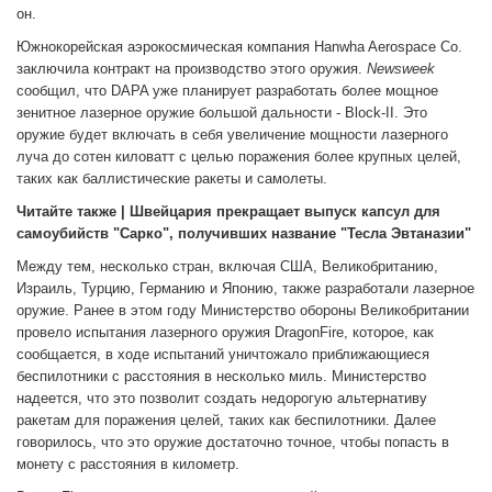
он.
Южнокорейская аэрокосмическая компания Hanwha Aerospace Co.
заключила контракт на производство этого оружия.
Newsweek
сообщил, что DAPA уже планирует разработать более мощное
зенитное лазерное оружие большой дальности - Block-II. Это
оружие будет включать в себя увеличение мощности лазерного
луча до сотен киловатт с целью поражения более крупных целей,
таких как баллистические ракеты и самолеты.
Читайте также | Швейцария прекращает выпуск капсул для
самоубийств "Сарко", получивших название "Тесла Эвтаназии"
Между тем, несколько стран, включая США, Великобританию,
Израиль, Турцию, Германию и Японию, также разработали лазерное
оружие. Ранее в этом году Министерство обороны Великобритании
провело испытания лазерного оружия DragonFire, которое, как
сообщается, в ходе испытаний уничтожало приближающиеся
беспилотники с расстояния в несколько миль. Министерство
надеется, что это позволит создать недорогую альтернативу
ракетам для поражения целей, таких как беспилотники. Далее
говорилось, что это оружие достаточно точное, чтобы попасть в
монету с расстояния в километр.