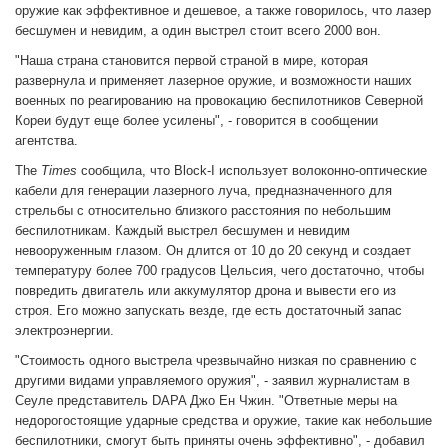
оружие как эффективное и дешевое, а также говорилось, что лазер
бесшумен и невидим, а один выстрел стоит всего 2000 вон.
"Наша страна становится первой страной в мире, которая
развернула и применяет лазерное оружие, и возможности наших
военных по реагированию на провокацию беспилотников Северной
Кореи будут еще более усилены", - говорится в сообщении
агентства.
The
Times
сообщила, что Block-I использует волоконно-оптические
кабели для генерации лазерного луча, предназначенного для
стрельбы с относительно близкого расстояния по небольшим
беспилотникам. Каждый выстрел бесшумен и невидим
невооруженным глазом. Он длится от 10 до 20 секунд и создает
температуру более 700 градусов Цельсия, чего достаточно, чтобы
повредить двигатель или аккумулятор дрона и вывести его из
строя. Его можно запускать везде, где есть достаточный запас
электроэнергии.
"Стоимость одного выстрела чрезвычайно низкая по сравнению с
другими видами управляемого оружия", - заявил журналистам в
Сеуле представитель DAPA Джо Ен Чжин. "Ответные меры на
недорогостоящие ударные средства и оружие, такие как небольшие
беспилотники, смогут быть приняты очень эффективно", - добавил