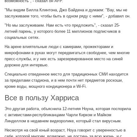
возможность", - сказал он AFP.
"Мы видим Билла Клинтона, Джо Байдена и думаем: "Вау, мы не
заслуживаем того, чтобы быть в одном ряду с ними", - добавил он.
"Но мы заслуживаем. Нам есть что предложить", - сказал 25-
летний парень, у которого более 11 миллионов подписчиков в
социальных сетях.
На арене влиятельные люди с камерами, прожекторами и
микрофонами в руках могут передвигаться свободнее, чем многие
пресс-службы, и у них есть зарезервированное место на синей
дорожке для интервью.
Специально отведенное место для традиционных СМИ находится
за пределами стадиона, и в нем почти нет предметов роскоши,
кроме воды, мощного кондиционера и Wi-Fi.
Все в пользу Харриса
Это другая работа, объяснила 12-летняя Ноуна, которая поспорила
с активистами-республиканцами Чарли Кирком и Майком
Линделлом в недавнем видеоролике, который стал вирусным.
Несмотря на свой юный возраст, Ноуа говорит с уверенностью в
себе, которой многим, возможно, не достичь за всю жизнь, и с