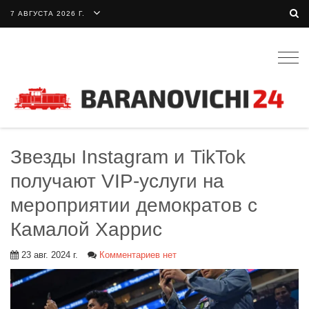
7 АВГУСТА 2026 Г.
Togg
navig
Звезды Instagram и TikTok
получают VIP-услуги на
мероприятии демократов с
Камалой Харрис
23 авг. 2024 г.
Комментариев нет