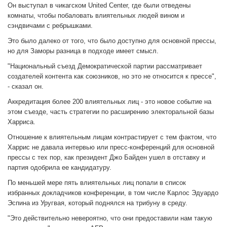
Он выступал в чикагском United Center, где были отведены
комнаты, чтобы побаловать влиятельных людей вином и
сэндвичами с ребрышками.
Это было далеко от того, что было доступно для основной прессы,
но для Заморы разница в подходе имеет смысл.
"Национальный съезд Демократической партии рассматривает
создателей контента как союзников, но это не относится к прессе",
- сказал он.
Аккредитация более 200 влиятельных лиц - это новое событие на
этом съезде, часть стратегии по расширению электоральной базы
Харриса.
Отношение к влиятельным лицам контрастирует с тем фактом, что
Харрис не давала интервью или пресс-конференций для основной
прессы с тех пор, как президент Джо Байден ушел в отставку и
партия одобрила ее кандидатуру.
По меньшей мере пять влиятельных лиц попали в список
избранных докладчиков конференции, в том числе Карлос Эдуардо
Эспина из Уругвая, который поднялся на трибуну в среду.
"Это действительно невероятно, что они предоставили нам такую