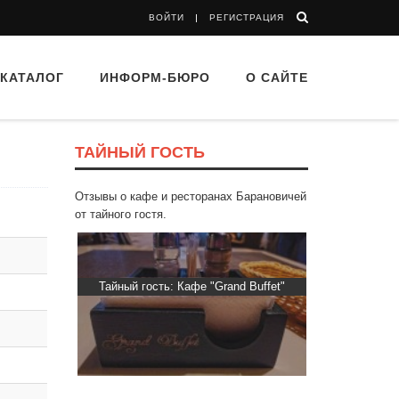
ВОЙТИ
РЕГИСТРАЦИЯ
КАТАЛОГ
ИНФОРМ-БЮРО
О САЙТЕ
ТАЙНЫЙ ГОСТЬ
Отзывы о кафе и ресторанах Барановичей
от тайного гостя.
втограф»
Тайный гость: Кафе "Grand Buffet"
Тайный гость