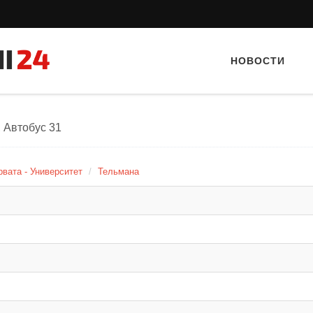
НОВОСТИ
, Автобус 31
рвата - Университет
Тельмана
Тайный гость: кафе «А