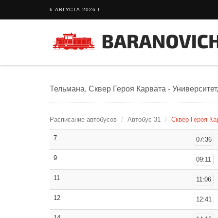
6 АВГУСТА 2026 Г.
Тельмана, Сквер Героя Карвата - Университет
Расписание автобусов
Автобус 31
Сквер Героя Ка
7
07:36
9
09:11
11
11:06
12
12:41
14