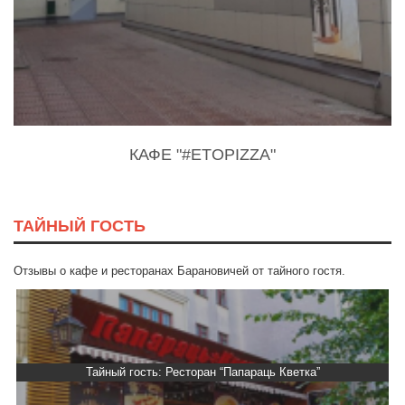
КАФЕ "#ETOPIZZA"
ТАЙНЫЙ ГОСТЬ
Отзывы о кафе и ресторанах Барановичей от тайного гостя.
араць Кветка”
Тайный гость: Гастропаб “Dr