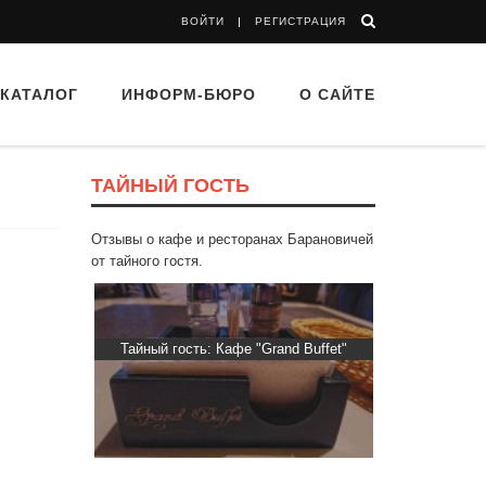
ВОЙТИ
РЕГИСТРАЦИЯ
КАТАЛОГ
ИНФОРМ-БЮРО
О САЙТЕ
ТАЙНЫЙ ГОСТЬ
Отзывы о кафе и ресторанах Барановичей
от тайного гостя.
 Капибара
Тайный гость: Кафе "Grand Buffet"
Тайный гос