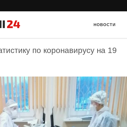
НОВОСТИ
тистику по коронавирусу на 19
Тайный гость: доставка Капибара
Тайный гость: ресторан «