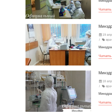
Минздра
Читать
Минздр
19 апр
врач
Минздра
Читать
Минздр
18 апр
врач
Минздра
Читать