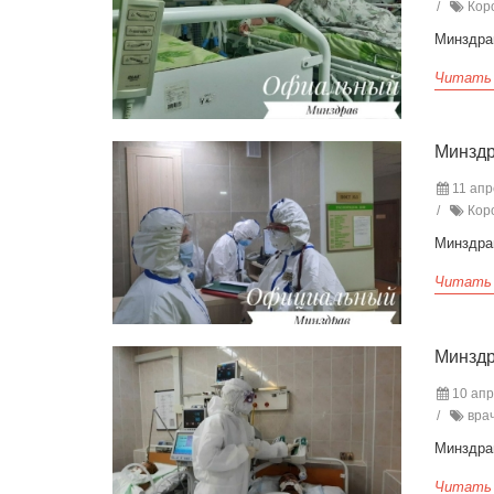
Коро
Минздра
Читать
Минздр
11 апр
Коро
Минздра
Читать
Минздр
10 апр
врач
Минздра
Читать