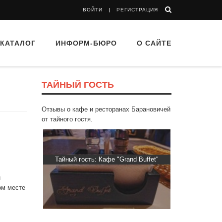
ВОЙТИ
РЕГИСТРАЦИЯ
КАТАЛОГ
ИНФОРМ-БЮРО
О САЙТЕ
ТАЙНЫЙ ГОСТЬ
Отзывы о кафе и ресторанах Барановичей
от тайного гостя.
ти Хасти»
Тайный гость: Кафе "Grand Buffet"
Тайный гос
н
ром месте