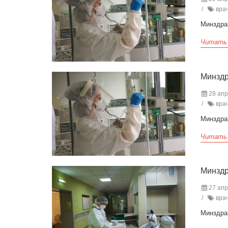
врач
Минздра
Читать
Минздр
28 апр
врач
Минздра
Читать
Минздр
27 апр
врач
Минздра