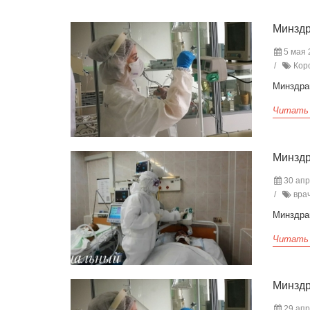
Минздр
5 мая 2
Коро
Минздра
Читать
Минздр
30 апр
врач
Минздра
Читать
Минздр
29 апр