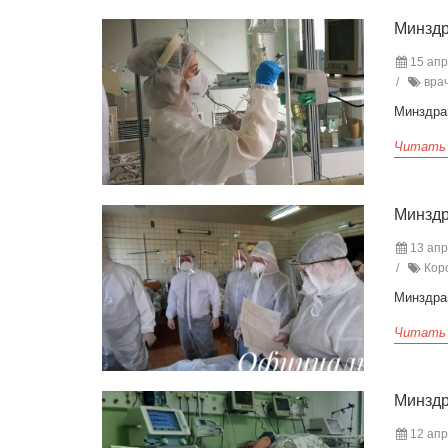
Минздр
15 апр
врач
Минздра
Читать
Минздр
13 апр
Коро
Минздра
Читать
Минздр
12 апр