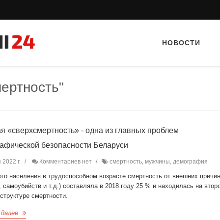
НОВОСТИ
мертность"
я «сверхсмертность» - одна из главных проблем
афической безопасности Беларуси
Тайный гость: Ресторан “Папараць
Тайный гость: кафе «Фас
 2022 г.
Комментариев нет
смертность, мужчины, демография
Кветка”
ого населения в трудоспособном возрасте смертность от внешних причи
, самоубийств и т.д.) составляла в 2018 году 25 % и находилась на вто
структуре смертности.
 далее