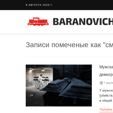
8 АВГУСТА 2026 Г.
Записи помеченые как "с
Мужска
демогр
7 июля
У мужск
(убийств
в общей 
Читать