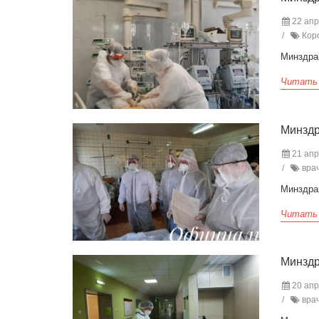
22 апр
Коро
Минздра
Читать
Минздр
21 апр
врач
Минздра
Читать
Минздр
20 апр
врач