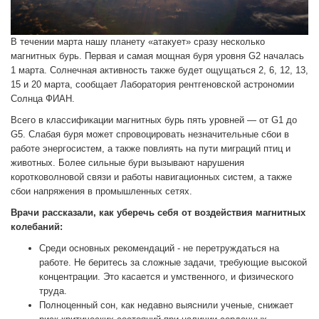
В течении марта нашу планету «атакует» сразу несколько
магнитных бурь. Первая и самая мощная буря уровня G2 началась
1 марта. Солнечная активность также будет ощущаться 2, 6, 12, 13,
15 и 20 марта, сообщает Лаборатория рентгеновской астрономии
Солнца ФИАН.
Всего в классификации магнитных бурь пять уровней — от G1 до
G5. Слабая буря может спровоцировать незначительные сбои в
работе энергосистем, а также повлиять на пути миграций птиц и
животных. Более сильные бури вызывают нарушения
коротковолновой связи и работы навигационных систем, а также
сбои напряжения в промышленных сетях.
Врачи рассказали, как уберечь себя от воздействия магнитных
колебаний:
Среди основных рекомендаций - не перетруждаться на
работе. Не беритесь за сложные задачи, требующие высокой
концентрации. Это касается и умственного, и физического
труда.
Полноценный сон, как недавно выяснили ученые, снижает