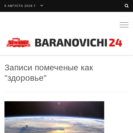
8 АВГУСТА 2026 Г.
Togg
navig
Записи помеченые как
"здоровье"