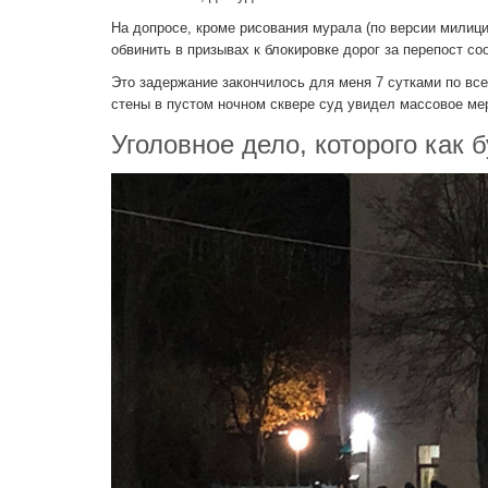
На допросе, кроме рисования мурала (по версии милици
обвинить в призывах к блокировке дорог за перепост с
Это задержание закончилось для меня 7 сутками по все 
стены в пустом ночном сквере суд увидел массовое ме
Уголовное дело, которого как 