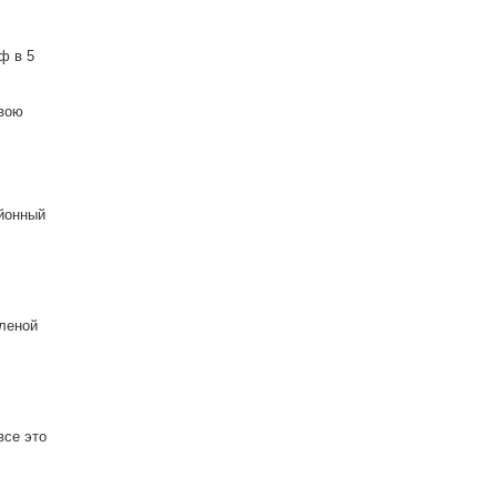
ф в 5
свою
айонный
еленой
все это