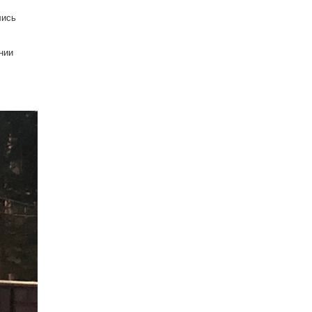
лись
нии