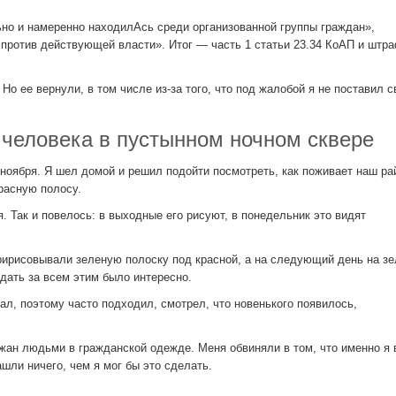
ьно и намеренно находилАсь среди организованной группы граждан»,
против действующей власти». Итог — часть 1 статьи 23.34 КоАП и штра
Но ее вернули, в том числе из-за того, что под жалобой я не поставил 
 человека в пустынном ночном сквере
ноября. Я шел домой и решил подойти посмотреть, как поживает наш р
расную полосу.
. Так и повелось: в выходные его рисуют, в понедельник это видят
пририсовывали зеленую полоску под красной, а на следующий день на з
дать за всем этим было интересно.
ал, поэтому часто подходил, смотрел, что новенького появилось,
ан людьми в гражданской одежде. Меня обвиняли в том, что именно я 
ашли ничего, чем я мог бы это сделать.