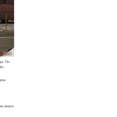
да. Он
й»,
зали
но много