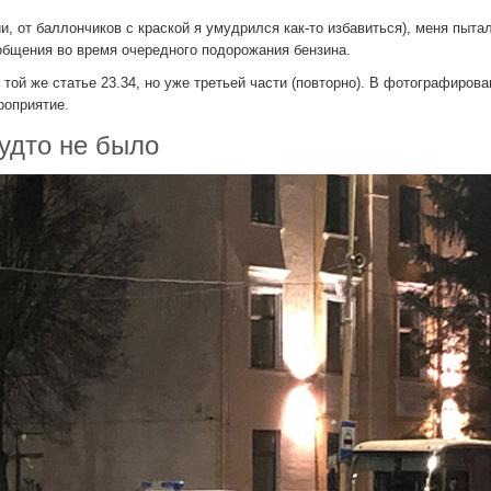
и, от баллончиков с краской я умудрился как-то избавиться), меня пыта
ообщения во время очередного подорожания бензина.
той же статье 23.34, но уже третьей части (повторно). В фотографирова
роприятие.
будто не было