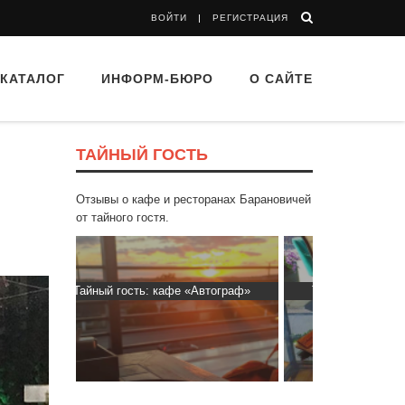
ВОЙТИ
РЕГИСТРАЦИЯ
КАТАЛОГ
ИНФОРМ-БЮРО
О САЙТЕ
ТАЙНЫЙ ГОСТЬ
Отзывы о кафе и ресторанах Барановичей
от тайного гостя.
втограф»
Тайный гость: Гастропаб “Drova”
Тайный гос