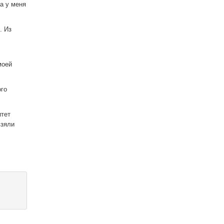
а у меня
. Из
моей
ого
итет
взяли