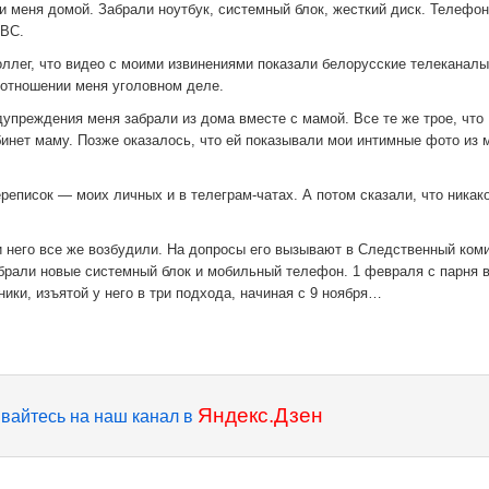
и меня домой. Забрали ноутбук, системный блок, жесткий диск. Телефон
ИВС.
оллег, что видео с моими извинениями показали белорусские телеканалы
 отношении меня уголовном деле.
дупреждения меня забрали из дома вместе с мамой. Все те же трое, что
бинет маму. Позже оказалось, что ей показывали мои интимные фото из 
реписок — моих личных и в телеграм-чатах. А потом сказали, что никак
и него все же возбудили. На допросы его вызывают в Следственный ком
абрали новые системный блок и мобильный телефон. 1 февраля с парня 
ники, изъятой у него в три подхода, начиная с 9 ноября…
Яндекс.Дзен
вайтесь на наш канал в