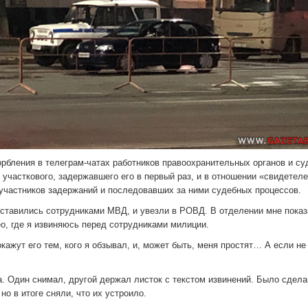
рбления в телеграм-чатах работников правоохранительных органов и су
и участкового, задержавшего его в первый раз, и в отношении «свидетеле
 участников задержаний и последовавших за ними судебных процессов.
едставились сотрудниками МВД, и увезли в РОВД. В отделении мне пока
, где я извиняюсь перед сотрудниками милиции.
окажут его тем, кого я обзывал, и, может быть, меня простят… А если не
. Один снимал, другой держал листок с текстом извинений. Было сдела
но в итоге сняли, что их устроило.