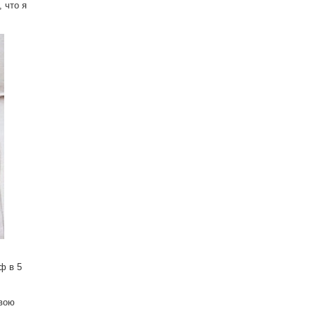
 что я
ф в 5
свою