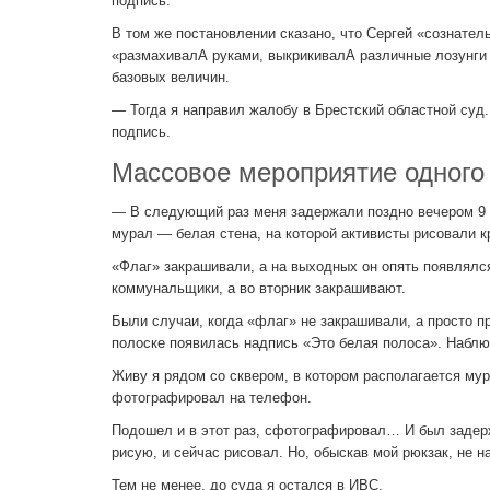
подпись.
В том же постановлении сказано, что Сергей «сознател
«размахивалА руками, выкрикивалА различные лозунги 
базовых величин.
— Тогда я направил жалобу в Брестский областной суд. 
подпись.
Массовое мероприятие одного
— В следующий раз меня задержали поздно вечером 9 
мурал — белая стена, на которой активисты рисовали к
«Флаг» закрашивали, а на выходных он опять появлялся
коммунальщики, а во вторник закрашивают.
Были случаи, когда «флаг» не закрашивали, а просто 
полоске появилась надпись «Это белая полоса». Наблю
Живу я рядом со сквером, в котором располагается мур
фотографировал на телефон.
Подошел и в этот раз, сфотографировал… И был задерж
рисую, и сейчас рисовал. Но, обыскав мой рюкзак, не н
Тем не менее, до суда я остался в ИВС.