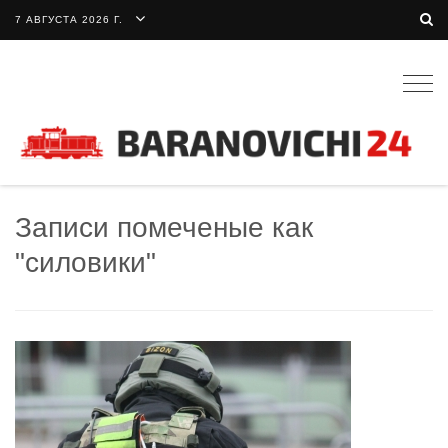
7 АВГУСТА 2026 Г.
Togg
navig
Записи помеченые как
"силовики"