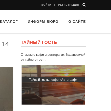
ВОЙТИ
РЕГИСТРАЦИЯ
КАТАЛОГ
ИНФОРМ-БЮРО
О САЙТЕ
ТАЙНЫЙ ГОСТЬ
 14
Отзывы о кафе и ресторанах Барановичей
от тайного гостя.
d Buffet"
Тайный гость: кафе «Автограф»
Тайный гость