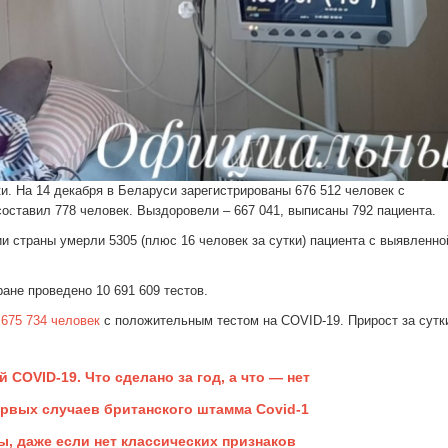
. На 14 декабря в Беларуси зарегистрированы 676 512 человек с
оставил 778 человек. Выздоровели – 667 041, выписаны 792 пациента.
и страны умерли 5305 (плюс 16 человек за сутки) пациента с выявленно
ране проведено 10 691 609 тестов.
 675 734 человек
с положительным тестом на COVID-19. Прирост за сутк
 COVID-19. Что сделано за год, а что — нет
рвых случаев британского штамма Covid-1
ы, даже если нет классических признаков