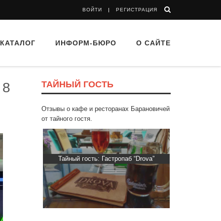
ВОЙТИ
РЕГИСТРАЦИЯ
КАТАЛОГ
ИНФОРМ-БЮРО
О САЙТЕ
ТАЙНЫЙ ГОСТЬ
 8
Отзывы о кафе и ресторанах Барановичей
от тайного гостя.
ти Хасти»
Тайный гость: Гастропаб “Drova”
Тайный гос