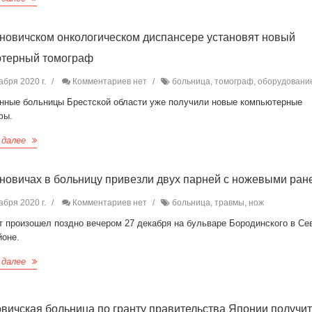
новичском онкологическом диспансере установят новый
ютерный томограф
абря 2020 г.
Комментариев нет
больница, томограф, оборудовани
онные больницы Брестской области уже получили новые компьютерные
фы.
 далее
новичах в больницу привезли двух парней с ножевыми ра
абря 2020 г.
Комментариев нет
больница, травмы, нож
т произошел поздно вечером 27 декабря на бульваре Бородинского в Се
йоне.
 далее
вичская больница по гранту правительства Японии получи