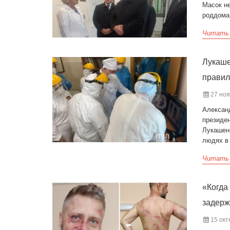
Масок не
роддома
Читать
Лукаше
правил
27 ноя
Алексан
президе
Лукашен
людях в
Читать
«Когда
задерж
15 окт