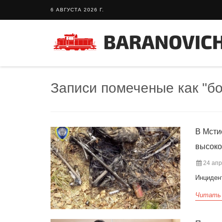
6 АВГУСТА 2026 Г.
Записи помеченые как "б
В Мсти
высоко
24 апр
Инциден
Читать