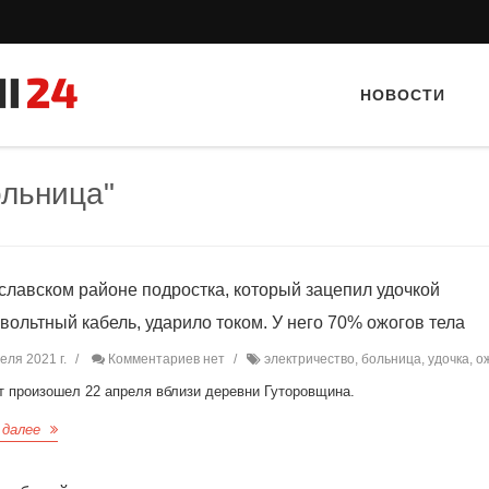
НОВОСТИ
ольница"
славском районе подростка, который зацепил удочкой
вольтный кабель, ударило током. У него 70% ожогов тела
Тайный гость: Кафе "Grand Buffet"
Тайный гость: кафе «Фас
еля 2021 г.
Комментариев нет
электричество, больница, удочка, о
т произошел 22 апреля вблизи деревни Гуторовщина.
 далее