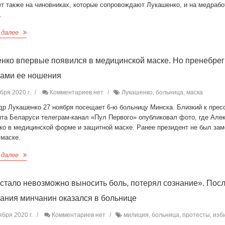
т также на чиновниках, которые сопровождают Лукашенко, и на медрабо
.
 далее
нко впервые появился в медицинской маске. Но пренебрег
ами ее ношения
бря 2020 г.
Комментариев нет
Лукашенко, больница, маска
др Лукашенко 27 ноября посещает 6-ю больницу Минска. Близкий к прес
нта Беларуси телеграм-канал «Пул Первого» опубликовал фото, где Але
ко в медицинской форме и защитной маске. Ранее президент не был зам
 маске.
 далее
 стало невозможно выносить боль, потерял сознание». Пос
ания минчанин оказался в больнице
ября 2020 г.
Комментариев нет
милиция, больница, протесты, изб