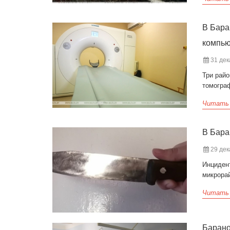
В Бара
компь
31 дек
Три рай
томогра
Читать
В Бара
29 дек
Инциден
микрора
Читать
Барано