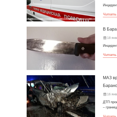
Инциден
Читать
В Бара
18 янв
Инциден
Читать
МАЗ вр
Баран
16 янв
ДТП про
‒ границ
Читать