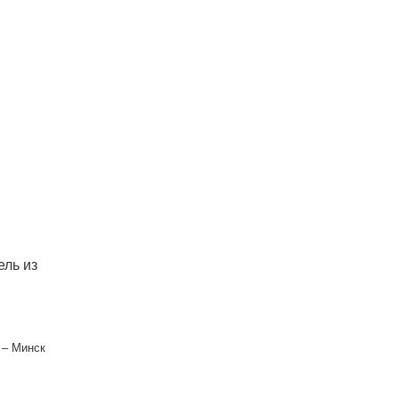
ель из
 – Минск