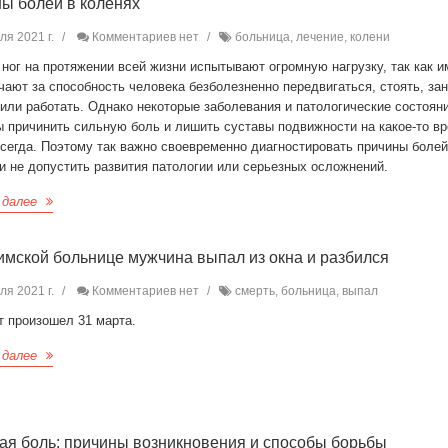
ы болей в коленях
ля 2021 г.
Комментариев нет
больница, лечение, колени
ног на протяжении всей жизни испытывают огромную нагрузку, так как 
чают за способность человека безболезненно передвигаться, стоять, за
или работать. Однако некоторые заболевания и патологические состоян
 причинить сильную боль и лишить суставы подвижности на какое-то вр
сегда. Поэтому так важно своевременно диагностировать причины болей
и не допустить развития патологии или серьезных осложнений.
 далее
имской больнице мужчина выпал из окна и разбился
ля 2021 г.
Комментариев нет
смерть, больница, выпал
т произошел 31 марта.
 далее
ая боль: причины возникновения и способы борьбы