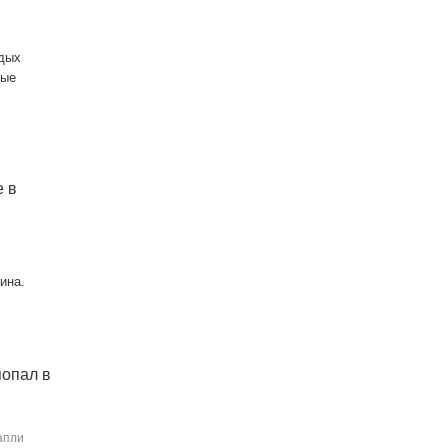
ждых
ные
е в
ина.
попал в
апли