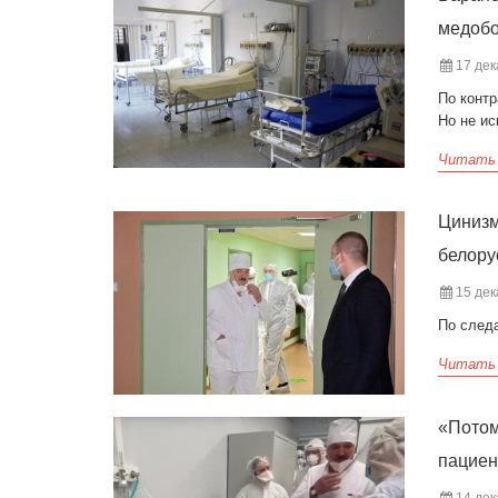
медобо
17 дек
По контр
Но не ис
Читать
Цинизм
белору
15 дек
По след
Читать
«Потом
пациен