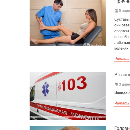
Причин
5 апре
Суставы 
они отве
спортом 
способны
либо нав
коленях 
Читать
В слон
3 апре
Инциден
Читать
Головн