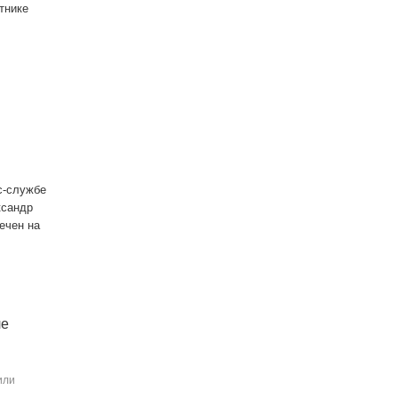
тнике
с-службе
ксандр
ечен на
ле
или