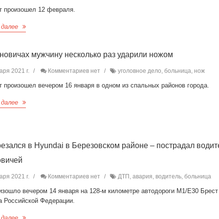
т произошел 12 февраля.
 далее
новичах мужчину несколько раз ударили ножом
аря 2021 г.
Комментариев нет
уголовное дело, больница, нож
т произошел вечером 16 января в одном из спальных районов города.
 далее
езался в Hyundai в Березовском районе – пострадал водит
овичей
аря 2021 г.
Комментариев нет
ДТП, авария, водитель, больница
изошло вечером 14 января на 128-м километре автодороги М1/Е30 Брест
а Российской Федерации.
 далее