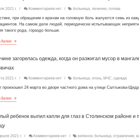
ля 2021 г.
Комментариев нет
больница, лечение, голова
истике, при обращении к врачам на головную боль жалуются семь из ка
пациентов. На самом деле людей, периодически испытывающих неприят
я такого рода, гораздо больше.
 далее
чине загорелась одежда, когда он разжигал мусор в мангал
овичах
та 2021 г.
Комментариев нет
больница, огонь, МЧС, одежда
т произошел 24 марта во дворе частного дома на улице Салтыкова-Щедр
 далее
лый ребенок выпил капли для глаз в Столинском районе и 
цу
раля 2021 г.
Комментариев нет
ребенок, больница, отравление, к