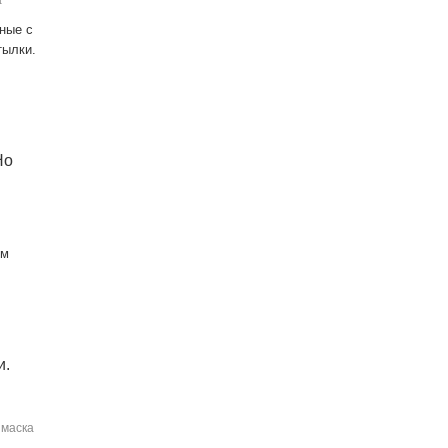
а
ьные с
тылки.
Но
ем
и.
 маска