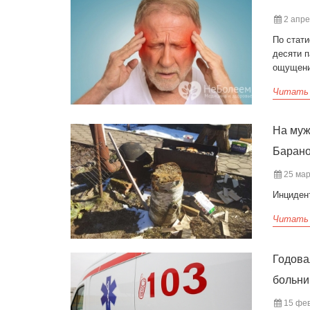
2 апре
По стат
десяти 
ощущени
Читать
На муж
Баран
25 мар
Инциден
Читать
Годова
больни
15 фев