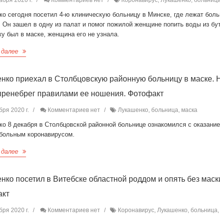
абря 2020 г.
Комментариев нет
Коронавирус, Лукашенко, больниц
о сегодня посетил 4-ю клиническую больницу в Минске, где лежат бол
 Он зашел в одну из палат и помог пожилой женщине попить воды из бу
у был в маске, женщина его не узнала.
 далее
нко приехал в Столбцовскую районную больницу в маске. 
пренебрег правилами ее ношения. Фотофакт
бря 2020 г.
Комментариев нет
Лукашенко, больница, маска
ко 8 декабря в Столбцовской районной больнице ознакомился с оказани
больным коронавирусом.
 далее
нко посетил в Витебске областной роддом и опять без маск
акт
бря 2020 г.
Комментариев нет
Коронавирус, Лукашенко, больница,