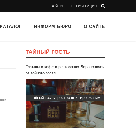
ВОЙТИ
РЕГИСТРАЦИЯ
КАТАЛОГ
ИНФОРМ-БЮРО
О САЙТЕ
ТАЙНЫЙ ГОСТЬ
Отзывы о кафе и ресторанах Барановичей
от тайного гостя.
ти Хасти»
Тайный гость: ресторан «Пиросмани»
Тайный гос
жоги