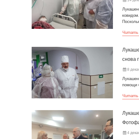
14 дек
Лукашенк
ковидом.
Поскольк
Читать
Лукаше
снова 
8 дека
Лукашен
помощи 
Читать
Лукаше
Фотоф
4 дека