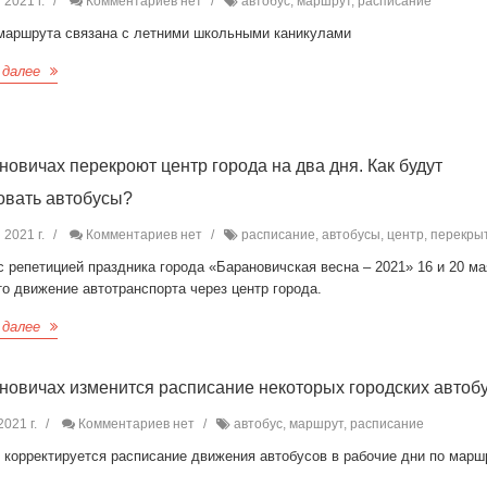
 2021 г.
Комментариев нет
автобус, маршрут, расписание
маршрута связана с летними школьными каникулами
 далее
новичах перекроют центр города на два дня. Как будут
овать автобусы?
 2021 г.
Комментариев нет
расписание, автобусы, центр, перекры
с репетицией праздника города «Барановичская весна ‒ 2021» 16 и 20 ма
о движение автотранспорта через центр города.
 далее
новичах изменится расписание некоторых городских автоб
021 г.
Комментариев нет
автобус, маршрут, расписание
я корректируется расписание движения автобусов в рабочие дни по мар
9.