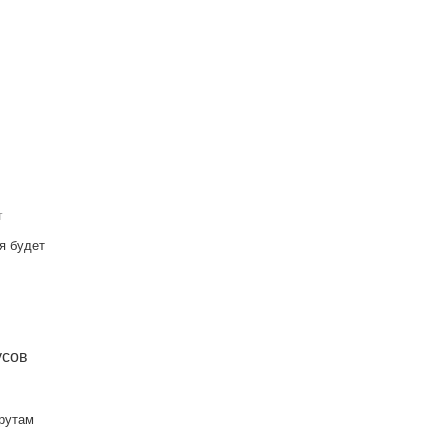
т
я будет
усов
шрутам