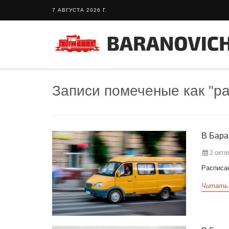
7 АВГУСТА 2026 Г.
Записи помеченые как "р
В Бара
2 октя
Расписан
Читать