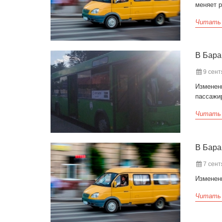
меняет 
Читать
В Бара
9 сент
Изменен
пассажи
Читать
В Бара
7 сент
Изменен
Читать