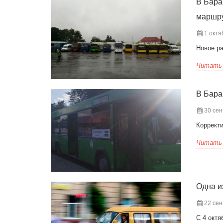
В Бара
маршр
1 октя
Новое ра
Читать
В Бара
30 сен
Коррект
Читать
Одна и
22 сен
С 4 окт