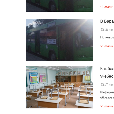
Читать
В Бара
18 июн
По новом
Читать
Как бе
учебно
17 июн
Информа
образов
Читать