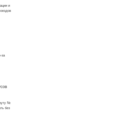
ации и
поездов
е
-за
усов
шруту №
ть без