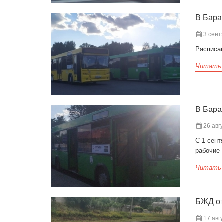
В Бара
3 сент
Расписан
Читать
В Бара
26 авгу
С 1 сен
рабочие
Читать
БЖД от
17 авгу