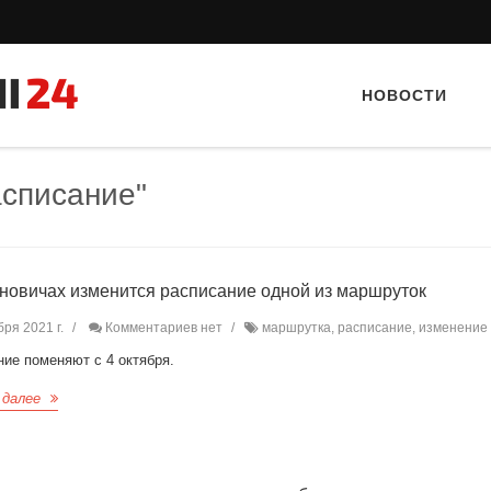
НОВОСТИ
асписание"
новичах изменится расписание одной из маршруток
бря 2021 г.
Комментариев нет
маршрутка, расписание, изменение
Тайный гость: кафе «Фасти Хасти»
Тайный гость: доставка
ие поменяют с 4 октября.
 далее