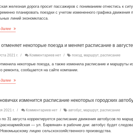
кая железная дорога просит пассажиров с пониманием отнестись к ситу
временно планировать поездки с учетом измененного графика движения 
льных линий экономкласса.
 далее
отменяет некоторые поезда и меняет расписание в август
ста 2021 г.
Комментариев нет
поезд, маршрут, расписание
тменила некоторые поезда, а также изменила расписание и маршруты из
о ремонта, сообщается на сайте компании.
 далее
новичах изменится расписание некоторых городских автоб
я 2021 г.
Комментариев нет
автобус, маршрут, расписание
я по 31 августа корректируется расписание движения автобусов по мар
Красноармейская — ул. Барвяная» в рабочие дни: автобус будет следова
к Новомышскому лицею сельскохозяйственного производства.