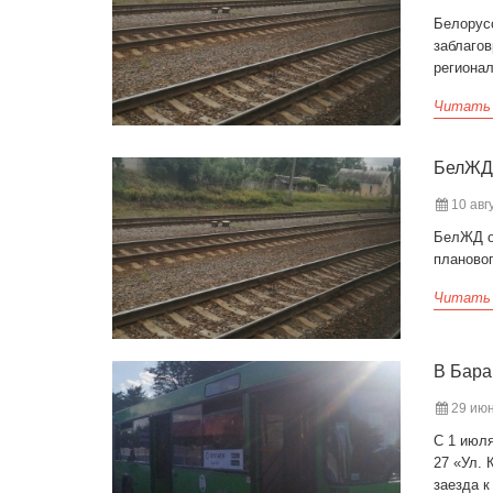
Белорусс
заблаго
региона
Читать
БелЖД 
10 авгу
БелЖД о
плановог
Читать
В Бара
29 июн
С 1 июл
27 «Ул. 
заезда 