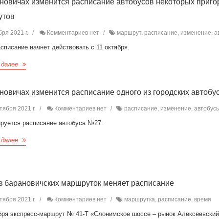
новичах изменится расписание автобусов некоторых приг
утов
бря 2021 г.
Комментариев нет
маршрут, расписание, изменение, а
списание начнет действовать с 11 октября.
 далее
новичах изменится расписание одного из городских автобу
тября 2021 г.
Комментариев нет
расписание, изменение, автобус
ируется расписание автобуса №27.
 далее
з барановичских маршруток меняет расписание
тября 2021 г.
Комментариев нет
маршрутка, расписание, время
ября экспресс-маршрут № 41-Т «Слонимское шоссе – рынок Алексеевски