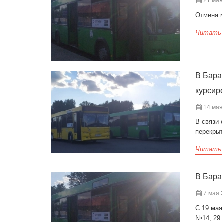
21 мая
Отмена 
Читать
В Бара
курсир
14 мая
В связи 
перекрыт
Читать
В Бара
7 мая 2
С 19 ма
№14, 2