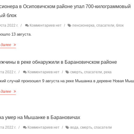
сионера в Осиповичском районе упал 700-килограммовый
ый блок
ста 2022 г.
Комментариев нет
пенсионерка, спасатели, блок
ошло 13 августа.
 далее
ужчины в реке обнаружили в Барановичском районе
та 2022 г.
Комментариев нет
смерть, спасатели, река
ский случай произошел 9 августа на реке Мышанка в деревне Новая Мыш
 далее
а умер на Мышанке в Барановичах
та 2022 г.
Комментариев нет
вода, смерть, спасатели