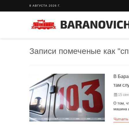
8 АВГУСТА 2026 Г.
Записи помеченые как "сп
В Бара
там сл
15 сен
О том, 
машина 
Читать