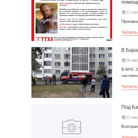
помощ
12 сен
Пропавш
Читать
В Бара
26 авгу
В МЧС 2
лестнич
Читать
Под Ба
22 авгу
Возгора
Читать