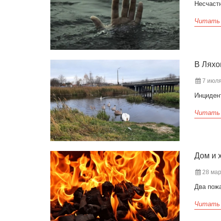
Несчаст
Читать
В Ляхо
7 июля
Инциден
Читать
Дом и 
28 мар
Два пожа
Читать