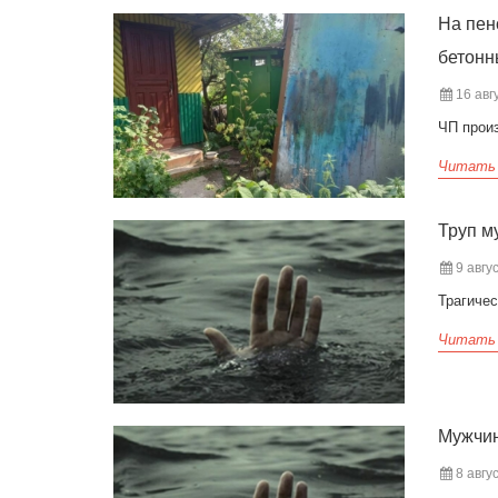
На пен
бетонн
16 авгу
ЧП произ
Читать
Труп м
9 авгус
Трагиче
Читать
Мужчин
8 авгус