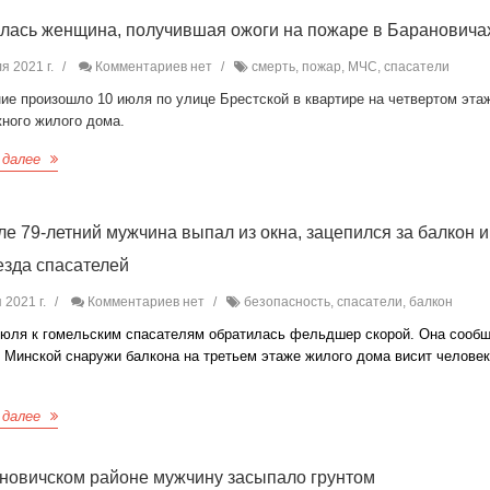
лась женщина, получившая ожоги на пожаре в Барановича
я 2021 г.
Комментариев нет
смерть, пожар, МЧС, спасатели
ие произошло 10 июля по улице Брестской в квартире на четвертом эта
жного жилого дома.
 далее
ле 79-летний мужчина выпал из окна, зацепился за балкон и
езда спасателей
 2021 г.
Комментариев нет
безопасность, спасатели, балкон
июля к гомельским спасателям обратилась фельдшер скорой. Она сообщ
 Минской снаружи балкона на третьем этаже жилого дома висит человек
 далее
новичском районе мужчину засыпало грунтом