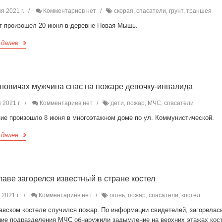
я 2021 г.
Комментариев нет
скорая, спасатели, грунт, траншея
т произошел 20 июня в деревне Новая Мышь.
 далее
новичах мужчина спас на пожаре девочку-инвалида
 2021 г.
Комментариев нет
дети, пожар, МЧС, спасатели
ние произошло 8 июня в многоэтажном доме по ул. Коммунистической.
 далее
лаве загорелся известный в стране костел
2021 г.
Комментариев нет
огонь, пожар, спасатели, костел
авском костеле случился пожар. По информации свидетелей, загорелас
ие подразделения МЧС обнаружили задымление на верхних этажах кост