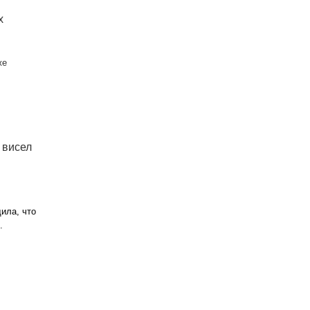
х
же
 висел
ила, что
.