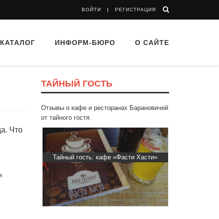
ВОЙТИ
РЕГИСТРАЦИЯ
КАТАЛОГ
ИНФОРМ-БЮРО
О САЙТЕ
ТАЙНЫЙ ГОСТЬ
Отзывы о кафе и ресторанах Барановичей
от тайного гостя.
а. Что
“Папараць
Тайный гость: кафе «Фасти Хасти»
Тайный гос
я