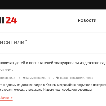
НОВОСТИ
асатели"
новичах детей и воспитателей эвакуировали из детского сад
училось
Тайный гость: Кафе "Grand Buffet"
Тайный гость: Ресторан 
тября 2022 г.
Комментариев нет
пожар, спасатели, искра
Кветка”
что к одному из детских садов в Южном микрорайоне подъехала пожарна
и скорая помощь, в редакцию Нашего края сообщили очевидцы.
 далее