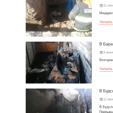
21 июн
Инциден
Читать
В Бара
9 июня
Возгора
Читать
В Будс
11 мая 
В Будсл
Прибывш