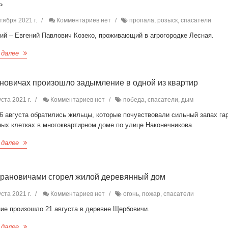
ь
тября 2021 г.
Комментариев нет
пропала, розыск, спасатели
ий – Евгений Павлович Козеко, проживающий в агрогородке Лесная.
 далее
новичах произошло задымление в одной из квартир
ста 2021 г.
Комментариев нет
победа, спасатели, дым
6 августа обратились жильцы, которые почувствовали сильный запах га
ных клетках в многоквартирном доме по улице Наконечникова.
 далее
рановичами сгорел жилой деревянный дом
ста 2021 г.
Комментариев нет
огонь, пожар, спасатели
ние произошло 21 августа в деревне Щербовичи.
 далее