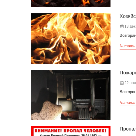
Хозяйс
13 дек
Возгора
Читать
Пожарн
22 ноя
Возгоран
Читать
Пропал