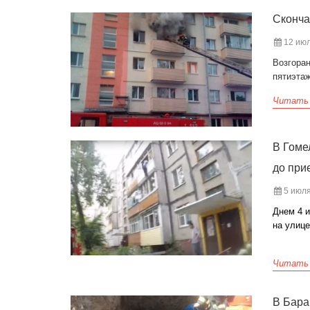
Сконча
12 июл
Возгоран
пятиэта
Читать
В Гоме
до при
5 июля
Днем 4 
на улице
Читать
В Бара