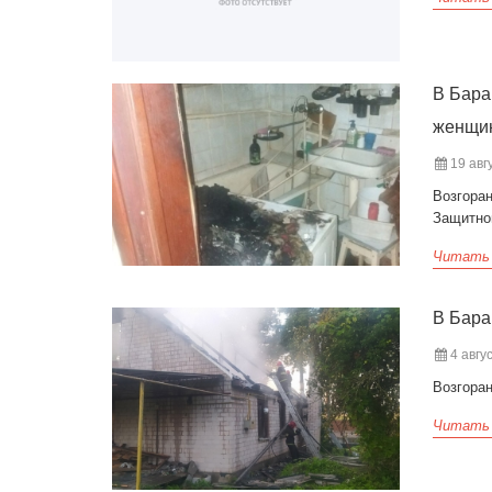
В Бара
женщин
19 авгу
Возгора
Защитно
Читать
В Бара
4 авгус
Возгоран
Читать