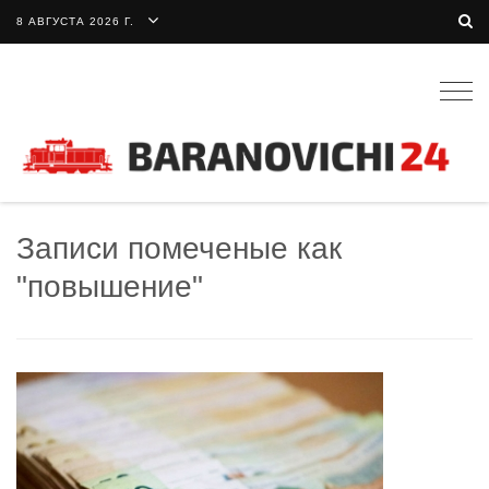
8 АВГУСТА 2026 Г.
Togg
navig
Записи помеченые как
"повышение"