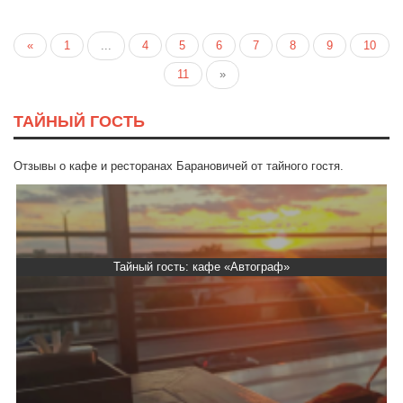
«
1
...
4
5
6
7
8
9
10
11
»
ТАЙНЫЙ ГОСТЬ
Отзывы о кафе и ресторанах Барановичей от тайного гостя.
Тайный гость: кафе «Автограф»