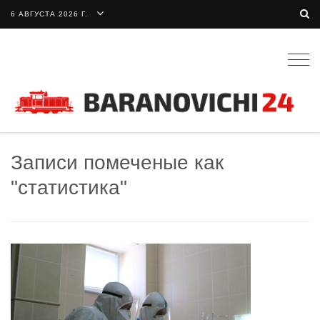
6 АВГУСТА 2026 Г.
Togg
navig
Записи помеченые как
"статистика"