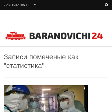
9 АВГУСТА 2026 Г.
Togg
navig
Записи помеченые как
"статистика"