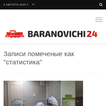
9 АВГУСТА 2026 Г.
Togg
navig
Записи помеченые как
"статистика"