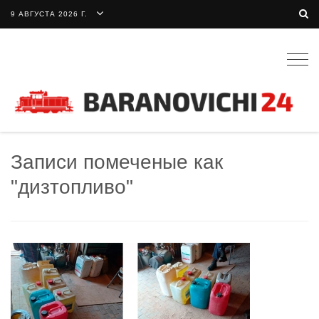
9 АВГУСТА 2026 Г.
Togg
navig
Записи помеченые как
"дизтопливо"